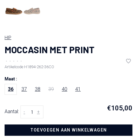
HIP
MOCCASIN MET PRINT
•
•
•
•
•
Artikelcode
H1894-262-36CO
Maat :
36
37
38
39
40
41
€105,00
Aantal:
-
+
TOEVOEGEN AAN WINKELWAGEN