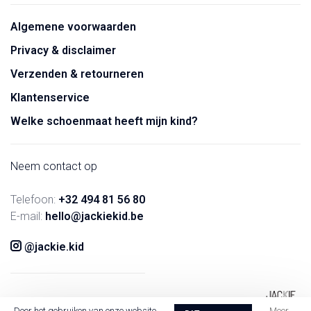
Algemene voorwaarden
Privacy & disclaimer
Verzenden & retourneren
Klantenservice
Welke schoenmaat heeft mijn kind?
Neem contact op
Telefoon:
+32 494 81 56 80
E-mail:
hello@jackiekid.be
@jackie.kid
Door het gebruiken van onze website,
Meer