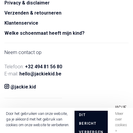
Privacy & disclaimer
Verzenden & retourneren
Klantenservice
Welke schoenmaat heeft mijn kind?
Neem contact op
Telefoon:
+32 494 81 56 80
E-mail:
hello@jackiekid.be
@jackie.kid
Door het gebruiken van onze website,
Meer
DIT
ga je akkoord met het gebruik van
over
BERICHT
cookies om onze website te verbeteren.
cookies
»
VERBERGEN