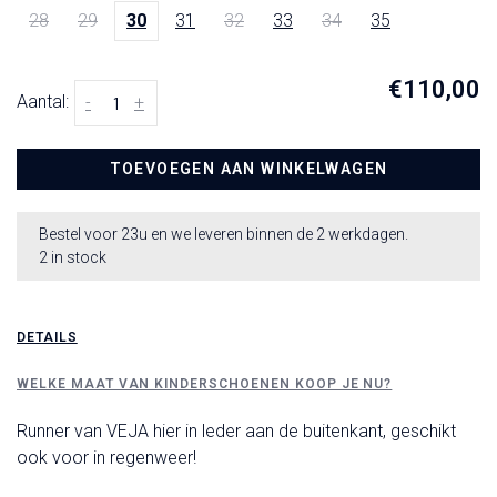
28
29
30
31
32
33
34
35
€110,00
Aantal:
-
+
TOEVOEGEN AAN WINKELWAGEN
Bestel voor 23u en we leveren binnen de 2 werkdagen.
2 in stock
DETAILS
WELKE MAAT VAN KINDERSCHOENEN KOOP JE NU?
Runner van VEJA hier in leder aan de buitenkant, geschikt
ook voor in regenweer!