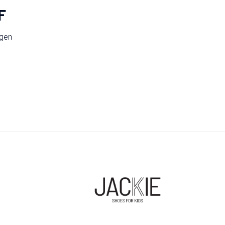
F
ngen