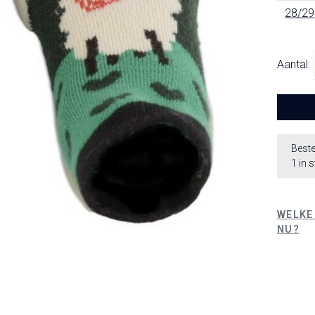
28/29
Aantal:
Beste
1 in 
WELKE
NU?