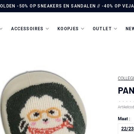
LDEN -50% OP SNEAKERS EN SANDALEN // -40% OP VEJA 
ACCESSOIRES
KOOPJES
OUTLET
NEW
COLLEG
PAN
•
•
•
•
Artikelco
Maat :
22/23