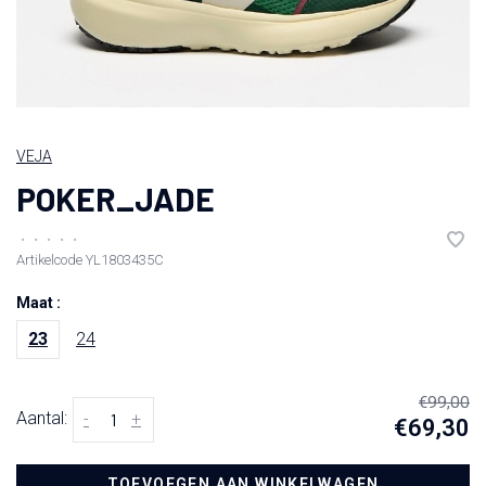
VEJA
POKER_JADE
•
•
•
•
•
Artikelcode
YL1803435C
Maat :
23
24
€99,00
Aantal:
-
+
€69,30
TOEVOEGEN AAN WINKELWAGEN