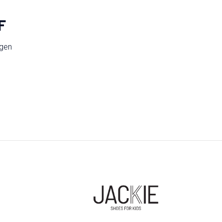
F
ngen