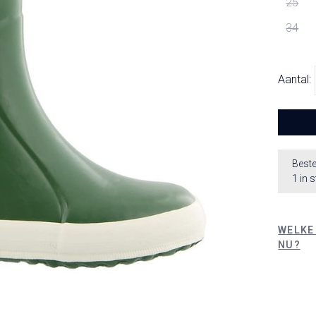
25
34
Aantal:
Beste
1 in 
WELKE
NU?