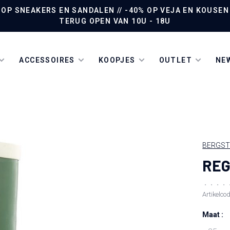
P SNEAKERS EN SANDALEN // -40% OP VEJA EN KOUSEN /
TERUG OPEN VAN 10U - 18U
ACCESSOIRES
KOOPJES
OUTLET
NEW
BERGST
RE
•
•
•
•
Artikelco
Maat :