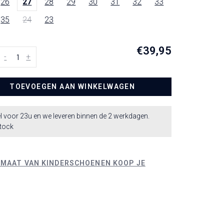
26
27
28
29
30
31
32
33
35
24
23
€39,95
-
+
TOEVOEGEN AAN WINKELWAGEN
l voor 23u en we leveren binnen de 2 werkdagen.
stock
 MAAT VAN KINDERSCHOENEN KOOP JE