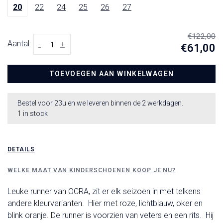
20
22
24
25
26
27
€122,00
Aantal:
-
+
€61,00
TOEVOEGEN AAN WINKELWAGEN
Bestel voor 23u en we leveren binnen de 2 werkdagen.
1 in stock
DETAILS
WELKE MAAT VAN KINDERSCHOENEN KOOP JE NU?
Leuke runner van OCRA, zit er elk seizoen in met telkens
andere kleurvarianten. Hier met roze, lichtblauw, oker en
blink oranje. De runner is voorzien van veters en een rits. Hij