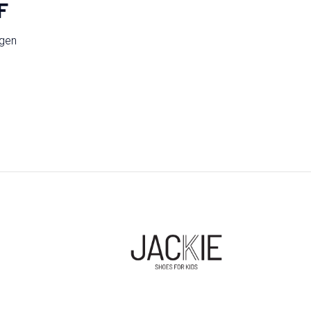
F
ngen