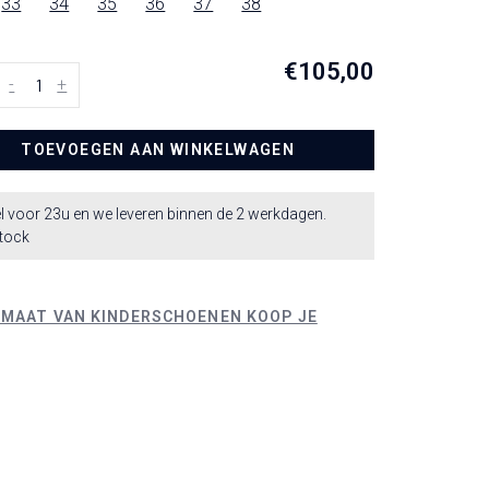
33
34
35
36
37
38
€105,00
-
+
TOEVOEGEN AAN WINKELWAGEN
l voor 23u en we leveren binnen de 2 werkdagen.
stock
 MAAT VAN KINDERSCHOENEN KOOP JE