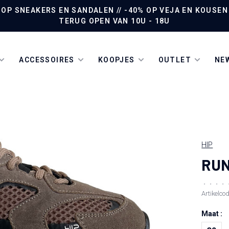
P SNEAKERS EN SANDALEN // -40% OP VEJA EN KOUSEN /
TERUG OPEN VAN 10U - 18U
ACCESSOIRES
KOOPJES
OUTLET
NEW
HIP
RUN
•
•
•
•
Artikelco
Maat :