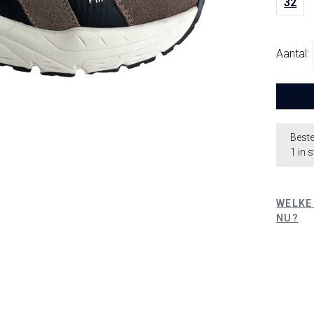
32
Aantal:
Beste
1 in 
WELKE
NU?