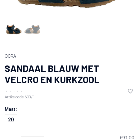
OCRA
SANDAAL BLAUW MET
VELCRO EN KURKZOOL
•
•
•
•
•
Artikelcode
603/1
Maat :
20
€91,00