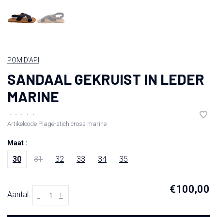
POM D'API
SANDAAL GEKRUIST IN LEDER
MARINE
•
•
•
•
•
Artikelcode
Plage-stich cross marine
Maat :
30
31
32
33
34
35
€100,00
Aantal:
-
+