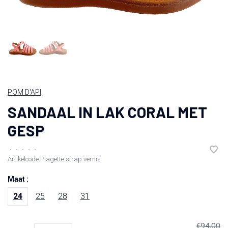
POM D'API
SANDAAL IN LAK CORAL MET
GESP
•
•
•
•
•
Artikelcode
Plagette strap vernis
Maat :
24
25
28
31
€94,00