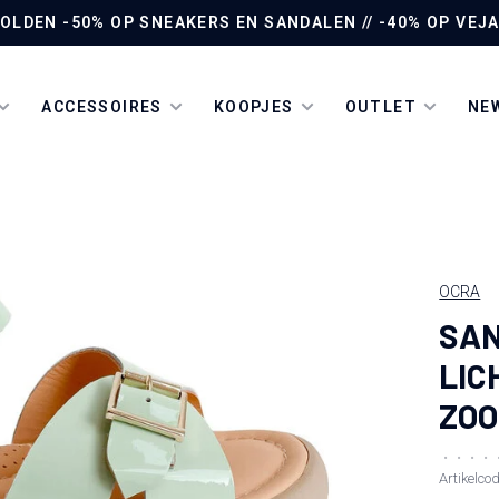
LDEN -50% OP SNEAKERS EN SANDALEN // -40% OP VEJA 
ACCESSOIRES
KOOPJES
OUTLET
NEW
OCRA
SAN
LIC
ZOO
•
•
•
•
Artikelco