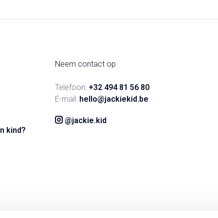
Neem contact op
Telefoon:
+32 494 81 56 80
E-mail:
hello@jackiekid.be
@jackie.kid
n kind?