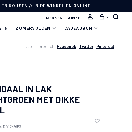
EN KOUSEN // IN DE WINKEL EN ONLINE
0
MERKEN
WINKEL
 IN
ZOMERSOLDEN
CADEAUBON
Deel dit product:
Facebook
Twitter
Pinterest
DAAL IN LAK
HTGROEN MET DIKKE
L
•
de
D612-26E3