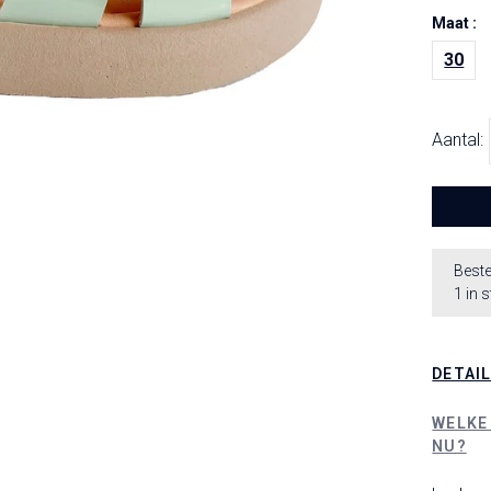
Maat :
30
Aantal:
Beste
1 in 
DETAI
WELKE
NU?