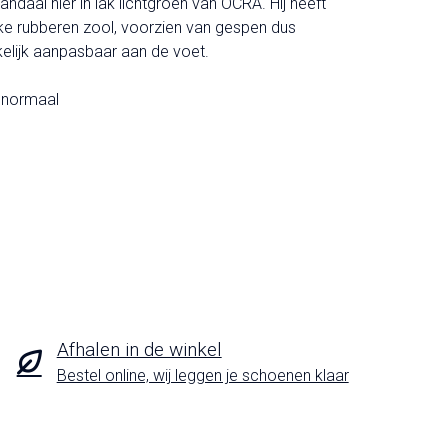
andaal hier in lak lichtgroen van OCRA. Hij heeft
ke rubberen zool, voorzien van gespen dus
lijk aanpasbaar aan de voet.
t normaal
Afhalen in de winkel
Bestel online, wij leggen je schoenen klaar