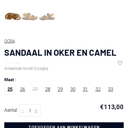
OCRA
SANDAAL IN OKER EN CAMEL
•
•
•
•
•
Artikelcode
Ocra613 paglia
Maat :
25
26
27
28
29
30
31
32
33
€113,00
Aantal:
-
+
TOEVOEGEN AAN WINKELWAGEN