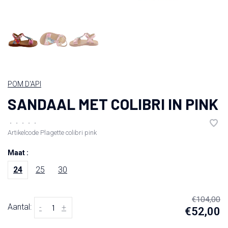
POM D'API
SANDAAL MET COLIBRI IN PINK
•
•
•
•
•
Artikelcode
Plagette colibri pink
Maat :
24
25
30
€104,00
Aantal:
-
+
€52,00