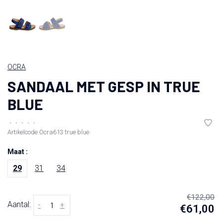
OCRA
SANDAAL MET GESP IN TRUE
BLUE
•
•
•
•
•
Artikelcode
Ocra613 true blue
Maat :
29
31
34
€122,00
Aantal:
-
+
€61,00