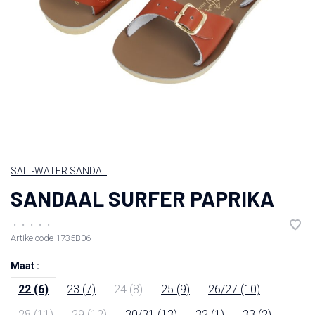
SALT-WATER SANDAL
SANDAAL SURFER PAPRIKA
•
•
•
•
•
Artikelcode
1735B06
Maat :
22 (6)
23 (7)
24 (8)
25 (9)
26/27 (10)
28 (11)
29 (12)
30/31 (13)
32 (1)
33 (2)