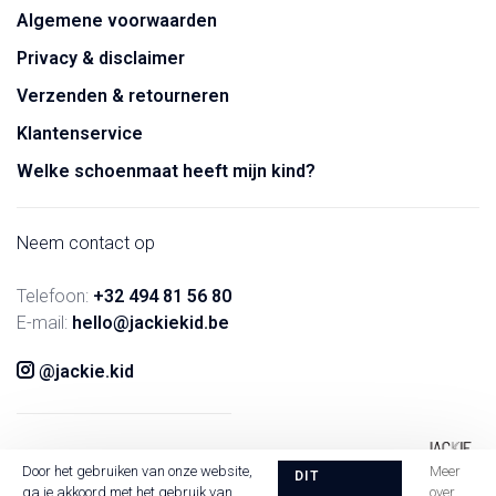
Algemene voorwaarden
Privacy & disclaimer
Verzenden & retourneren
Klantenservice
Welke schoenmaat heeft mijn kind?
Neem contact op
Telefoon:
+32 494 81 56 80
E-mail:
hello@jackiekid.be
@jackie.kid
Door het gebruiken van onze website,
Meer
DIT
ga je akkoord met het gebruik van
over