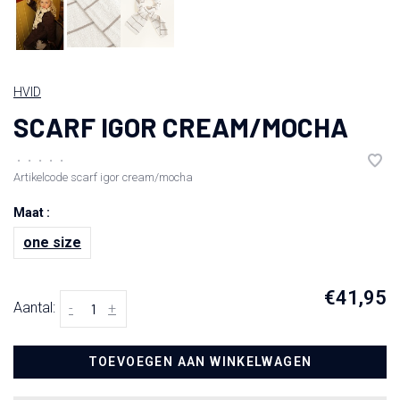
HVID
SCARF IGOR CREAM/MOCHA
•
•
•
•
•
Artikelcode
scarf igor cream/mocha
Maat :
one size
€41,95
Aantal:
-
+
TOEVOEGEN AAN WINKELWAGEN