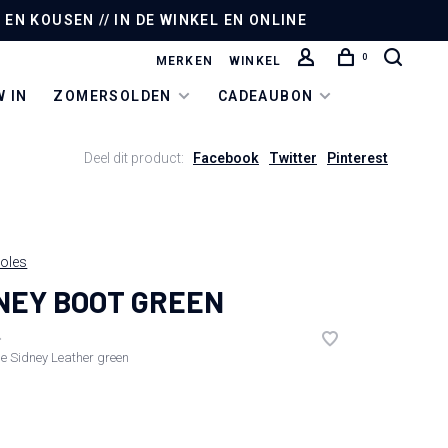
EN KOUSEN // IN DE WINKEL EN ONLINE
0
MERKEN
WINKEL
 IN
ZOMERSOLDEN
CADEAUBON
Deel dit product:
Facebook
Twitter
Pinterest
oles
NEY BOOT GREEN
•
de
Sidney Leather green