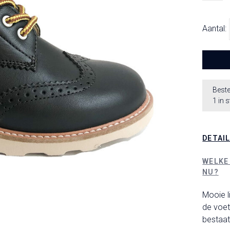
Aantal:
Beste
1 in 
DETAI
WELKE
NU?
Mooie l
de voet
bestaat