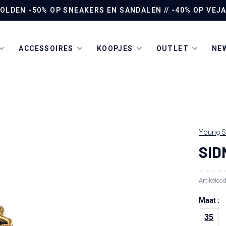
LDEN -50% OP SNEAKERS EN SANDALEN // -40% OP VEJA 
ACCESSOIRES
KOOPJES
OUTLET
NEW
Young S
SID
•
•
•
•
Artikelco
Maat :
35