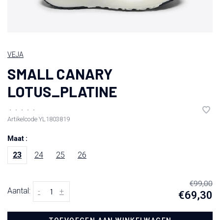
VEJA
SMALL CANARY
LOTUS_PLATINE
•
•
•
•
•
Artikelcode
YL1803819
Maat :
23
24
25
26
€99,00
Aantal:
-
+
€69,30