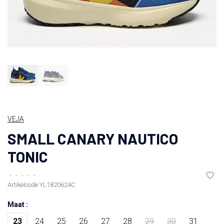
VEJA
SMALL CANARY NAUTICO
TONIC
•
•
•
•
•
Artikelcode
YL1820624C
Maat :
23
24
25
26
27
28
29
30
31