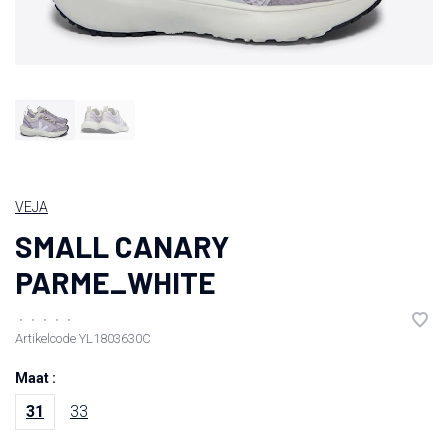
VEJA
SMALL CANARY
PARME_WHITE
•
•
•
•
•
Artikelcode
YL1803630C
Maat :
31
33