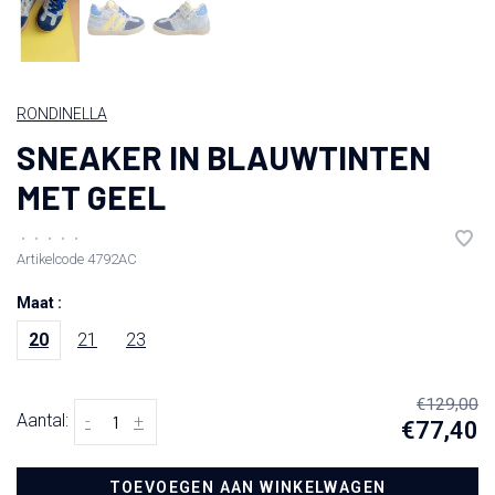
RONDINELLA
SNEAKER IN BLAUWTINTEN
MET GEEL
•
•
•
•
•
Artikelcode
4792AC
Maat :
20
21
23
€129,00
Aantal:
-
+
€77,40
TOEVOEGEN AAN WINKELWAGEN