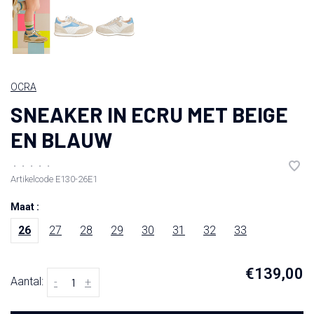
OCRA
SNEAKER IN ECRU MET BEIGE
EN BLAUW
•
•
•
•
•
Artikelcode
E130-26E1
Maat :
26
27
28
29
30
31
32
33
€139,00
Aantal:
-
+