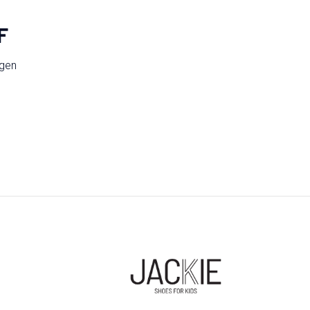
F
ngen