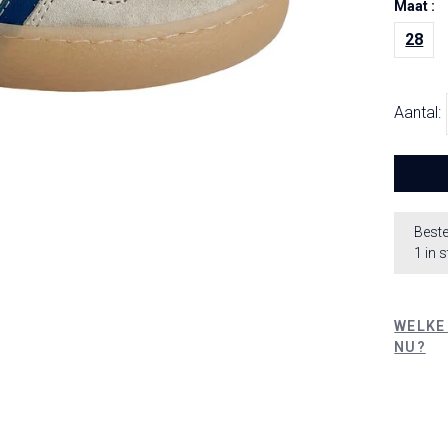
Maat :
28
Aantal:
Beste
1 in 
WELKE
NU?