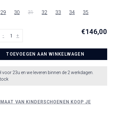
29
30
31
32
33
34
35
€146,00
-
+
TOEVOEGEN AAN WINKELWAGEN
l voor 23u en we leveren binnen de 2 werkdagen.
stock
 MAAT VAN KINDERSCHOENEN KOOP JE