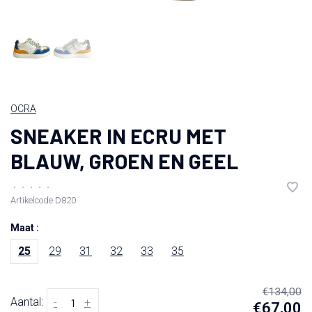
OCRA
SNEAKER IN ECRU MET
BLAUW, GROEN EN GEEL
•
•
•
•
•
Artikelcode
D820
Maat :
25
29
31
32
33
35
€134,00
Aantal:
-
+
€67,00