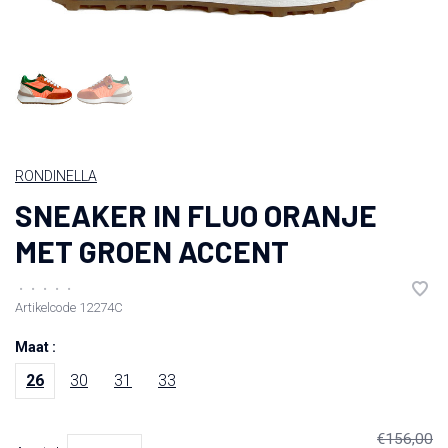
RONDINELLA
SNEAKER IN FLUO ORANJE
MET GROEN ACCENT
•
•
•
•
•
Artikelcode
12274C
Maat :
26
30
31
33
€156,00