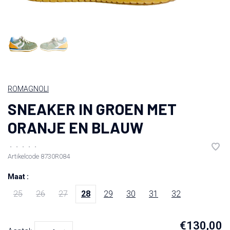
ROMAGNOLI
SNEAKER IN GROEN MET
ORANJE EN BLAUW
•
•
•
•
•
Artikelcode
8730R084
Maat :
25
26
27
28
29
30
31
32
€130,00