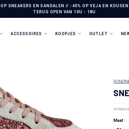
P SNEAKERS EN SANDALEN // -40% OP VEJA EN KOUSEN /
TERUG OPEN VAN 10U - 18U
ACCESSOIRES
KOOPJES
OUTLET
NEW
RONDIN
SNE
•
•
•
•
Artikelco
Maat :