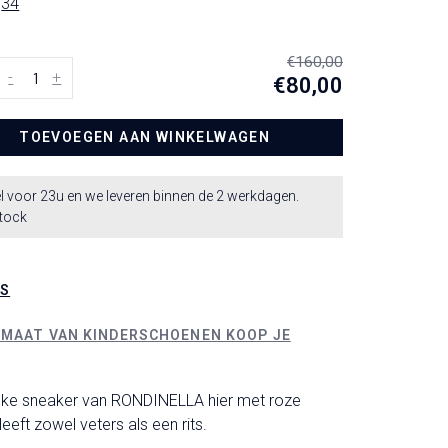
34
€160,00
-
+
€80,00
TOEVOEGEN AAN WINKELWAGEN
l voor 23u en we leveren binnen de 2 werkdagen.
stock
LS
 MAAT VAN KINDERSCHOENEN KOOP JE
uke sneaker van RONDINELLA hier met roze
 Heeft zowel veters als een rits.