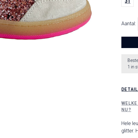
31
Aantal:
Beste
1 in 
DETAI
WELKE
NU?
Hele le
glitter.