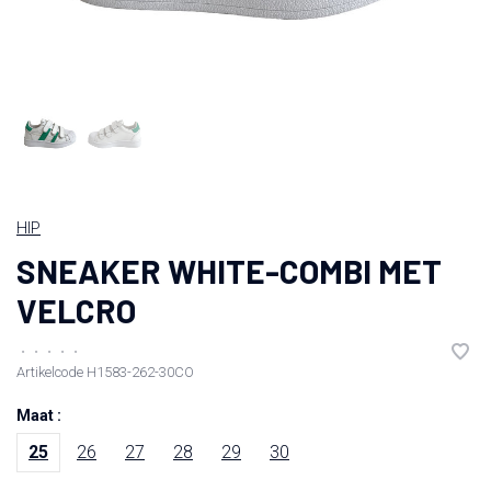
HIP
SNEAKER WHITE-COMBI MET
VELCRO
•
•
•
•
•
Artikelcode
H1583-262-30CO
Maat :
25
26
27
28
29
30