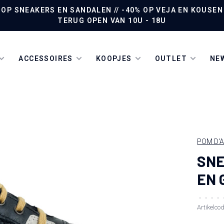
P SNEAKERS EN SANDALEN // -40% OP VEJA EN KOUSEN /
TERUG OPEN VAN 10U - 18U
ACCESSOIRES
KOOPJES
OUTLET
NEW
POM D'A
SNE
EN 
•
•
•
•
Artikelco