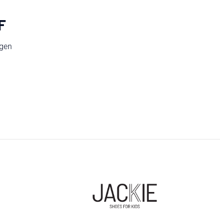
F
ngen