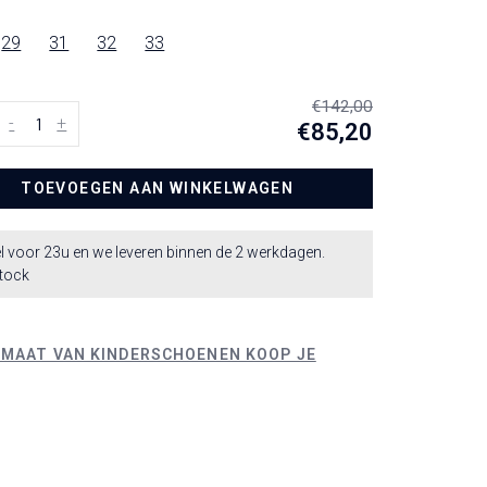
29
31
32
33
€142,00
-
+
€85,20
TOEVOEGEN AAN WINKELWAGEN
l voor 23u en we leveren binnen de 2 werkdagen.
stock
 MAAT VAN KINDERSCHOENEN KOOP JE