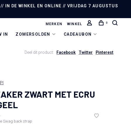
/ IN DE WINKEL EN ONLINE // VRIJDAG 7 AUGUSTUS
0
MERKEN
WINKEL
 IN
ZOMERSOLDEN
CADEAUBON
Deel dit product:
Facebook
Twitter
Pinterest
PI
AKER ZWART MET ECRU
GEEL
•
de
Swag back strap