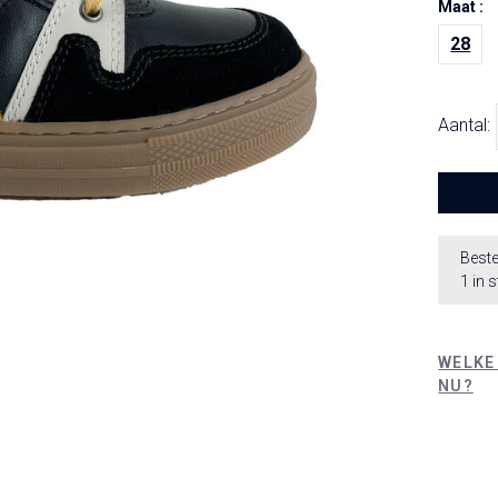
Maat :
28
Aantal:
Beste
1 in 
WELKE
NU?