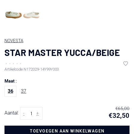
NOVESTA
STAR MASTER YUCCA/BEIGE
•
•
•
•
•
Artikelcode
N172029-14Y99Y003
Maat :
36
37
€65,00
Aantal:
-
+
€32,50
TOEVOEGEN AAN WINKELWAGEN