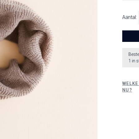
Aantal:
Beste
1 in 
WELKE
NU?