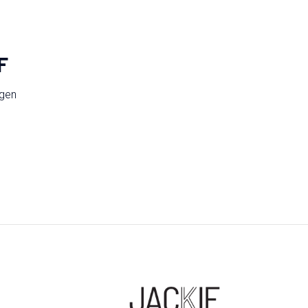
F
ngen