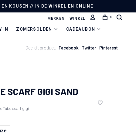
EN KOUSEN // IN DE WINKEL EN ONLINE
0
MERKEN
WINKEL
 IN
ZOMERSOLDEN
CADEAUBON
Deel dit product:
Facebook
Twitter
Pinterest
E SCARF GIGI SAND
•
de
Tube scarf gigi
ize