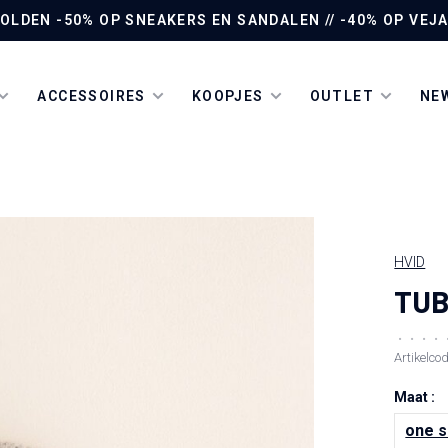
LDEN -50% OP SNEAKERS EN SANDALEN // -40% OP VEJA 
ACCESSOIRES
KOOPJES
OUTLET
NEW
HVID
TUB
•
•
•
•
Artikelco
Maat :
one s