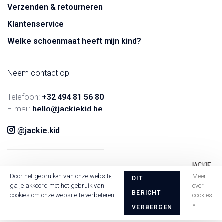
Verzenden & retourneren
Klantenservice
Welke schoenmaat heeft mijn kind?
Neem contact op
Telefoon:
+32 494 81 56 80
E-mail:
hello@jackiekid.be
@jackie.kid
Door het gebruiken van onze website,
Meer
DIT
ga je akkoord met het gebruik van
over
BERICHT
cookies om onze website te verbeteren.
cookies
»
VERBERGEN
© Copyright 2026 Jackie Kid