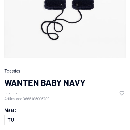
Toasties
WANTEN BABY NAVY
•
•
•
•
•
Artikelcode
3665185006789
Maat :
TU