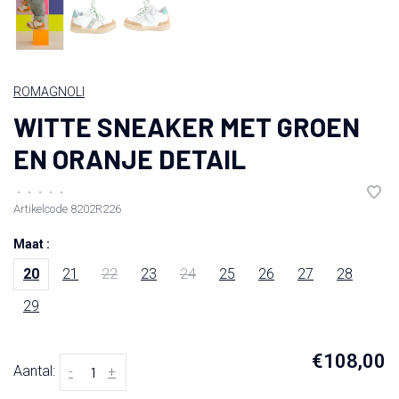
ROMAGNOLI
WITTE SNEAKER MET GROEN
EN ORANJE DETAIL
•
•
•
•
•
Artikelcode
8202R226
Maat :
20
21
22
23
24
25
26
27
28
29
€108,00
Aantal:
-
+