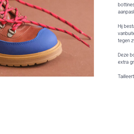
bottine
aanpasb
Hij best
vanbuit
tegen 
Deze bo
extra g
Taillee