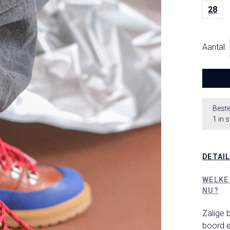
28
Aantal:
Beste
1 in 
DETAI
WELKE
NU?
Zalige 
boord e