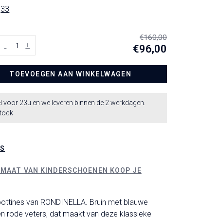
33
€160,00
-
+
€96,00
TOEVOEGEN AAN WINKELWAGEN
l voor 23u en we leveren binnen de 2 werkdagen.
stock
LS
 MAAT VAN KINDERSCHOENEN KOOP JE
bottines van RONDINELLA. Bruin met blauwe
n rode veters, dat maakt van deze klassieke