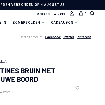
 WORDEN VERZONDEN OP 4 AUGUSTUS
0
MERKEN
WINKEL
 IN
ZOMERSOLDEN
CADEAUBON
Deel dit product:
Facebook
Twitter
Pinterest
ELLA
TINES BRUIN MET
AUWE BOORD
•
de
12101H