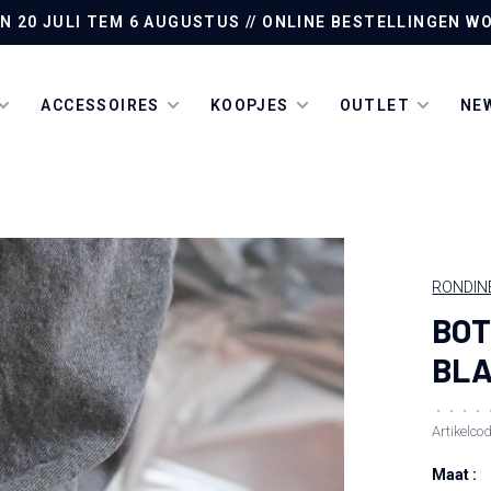
AN 20 JULI TEM 6 AUGUSTUS // ONLINE BESTELLINGEN
ACCESSOIRES
KOOPJES
OUTLET
NEW
RONDIN
BOT
BL
•
•
•
•
Artikelco
Maat :