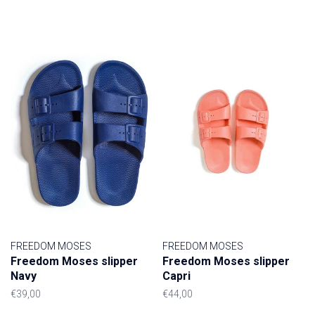
FREEDOM MOSES
FREEDOM MOSES
Freedom Moses slipper
Freedom Moses slipper
Navy
Capri
€39,00
€44,00