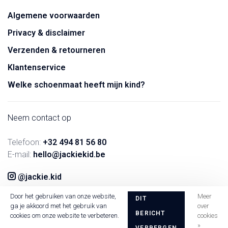
Algemene voorwaarden
Privacy & disclaimer
Verzenden & retourneren
Klantenservice
Welke schoenmaat heeft mijn kind?
Neem contact op
Telefoon:
+32 494 81 56 80
E-mail:
hello@jackiekid.be
@jackie.kid
Door het gebruiken van onze website,
Meer
DIT
ga je akkoord met het gebruik van
over
BERICHT
cookies om onze website te verbeteren.
cookies
»