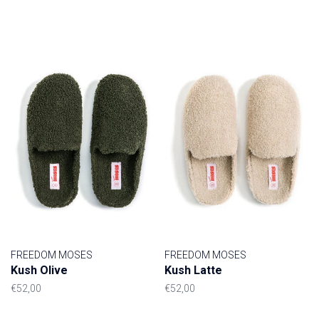
FREEDOM MOSES
FREEDOM MOSES
Kush Olive
Kush Latte
€52,00
€52,00