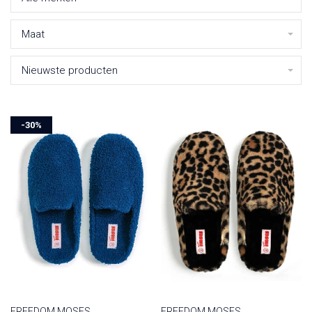
Maat
Nieuwste producten
-30%
FREEDOM MOSES
FREEDOM MOSES