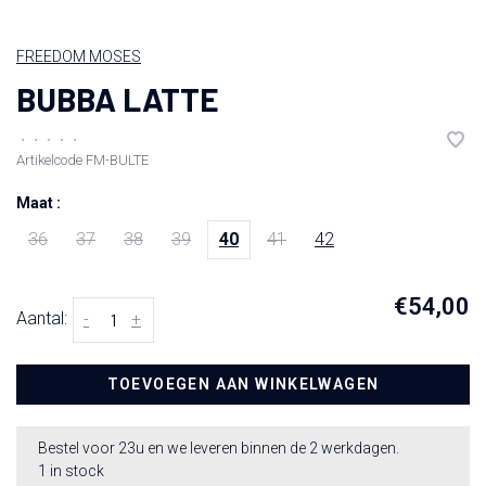
FREEDOM MOSES
BUBBA LATTE
•
•
•
•
•
Artikelcode
FM-BULTE
Maat :
36
37
38
39
40
41
42
€54,00
Aantal:
-
+
TOEVOEGEN AAN WINKELWAGEN
Bestel voor 23u en we leveren binnen de 2 werkdagen.
1 in stock