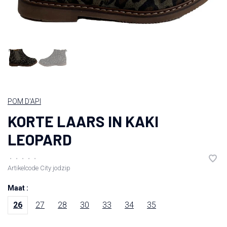
POM D'API
KORTE LAARS IN KAKI
LEOPARD
•
•
•
•
•
Artikelcode
City jodzip
Maat :
26
27
28
30
33
34
35