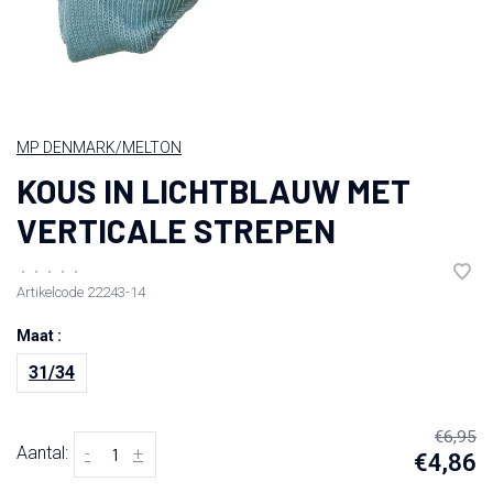
MP DENMARK/MELTON
KOUS IN LICHTBLAUW MET
VERTICALE STREPEN
•
•
•
•
•
Artikelcode
22243-14
Maat :
31/34
€6,95
Aantal:
-
+
€4,86