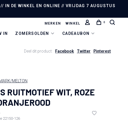
/ IN DE WINKEL EN ONLINE // VRIJDAG 7 AUGUSTUS
0
MERKEN
WINKEL
 IN
ZOMERSOLDEN
CADEAUBON
Deel dit product:
Facebook
Twitter
Pinterest
MARK/MELTON
S RUITMOTIEF WIT, ROZE
ORANJEROOD
•
de
22150-126