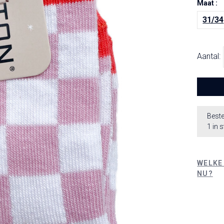
Maat :
31/34
Aantal:
Beste
1 in 
WELKE
NU?