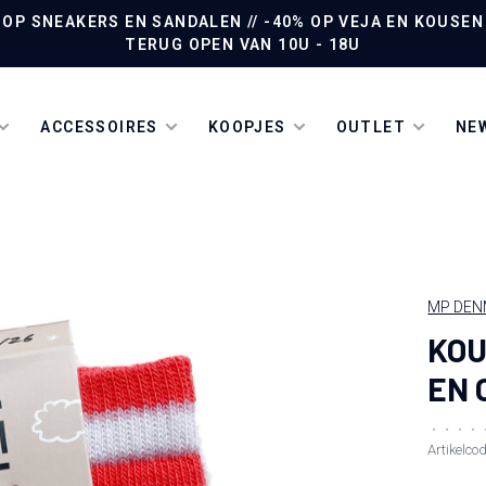
P SNEAKERS EN SANDALEN // -40% OP VEJA EN KOUSEN /
TERUG OPEN VAN 10U - 18U
ACCESSOIRES
KOOPJES
OUTLET
NEW
MP DEN
KOU
EN 
•
•
•
•
Artikelco