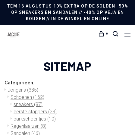
TEM 16 AUGUSTUS 10% EXTRA OP DE SOLDEN -50%
OP SNEAKERS EN SANDALEN // -40% OP VEJA EN
KOUSEN // IN DE WINKEL EN ONLINE
0
SITEMAP
Categorieën:
Jongens
(335)
Schoenen
(162)
sneakers
(87)
eerste stappers
(23)
parkschoentjes
(10)
Regenlaarzen
(8)
Sandalen
(46)