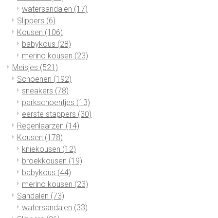
watersandalen
(17)
Slippers
(6)
Kousen
(106)
babykous
(28)
merino kousen
(23)
Meisjes
(521)
Schoenen
(192)
sneakers
(78)
parkschoentjes
(13)
eerste stappers
(30)
Regenlaarzen
(14)
Kousen
(178)
kniekousen
(12)
broekkousen
(19)
babykous
(44)
merino kousen
(23)
Sandalen
(73)
watersandalen
(33)