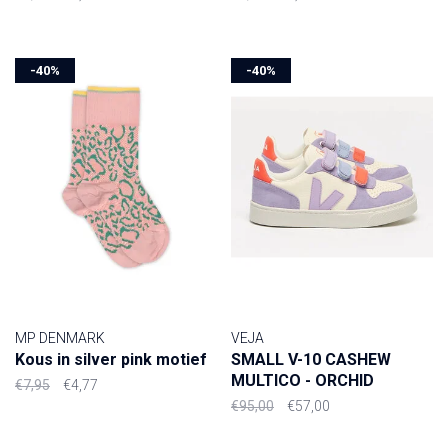
-40%
-40%
MP DENMARK
VEJA
Kous in silver pink motief
SMALL V-10 CASHEW
MULTICO - ORCHID
€7,95
€4,77
€95,00
€57,00