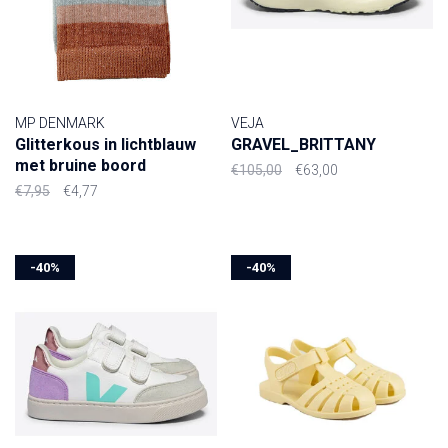
MP DENMARK
VEJA
Glitterkous in lichtblauw
GRAVEL_BRITTANY
met bruine boord
€105,00
€63,00
€7,95
€4,77
-40%
-40%