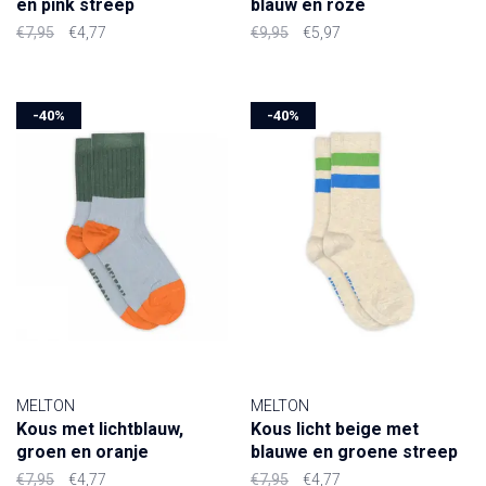
en pink streep
blauw en roze
€7,95
€4,77
€9,95
€5,97
-40%
-40%
MELTON
MELTON
Kous met lichtblauw,
Kous licht beige met
groen en oranje
blauwe en groene streep
€7,95
€4,77
€7,95
€4,77