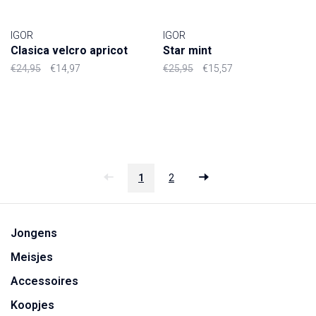
IGOR
IGOR
Clasica velcro apricot
Star mint
€24,95
€14,97
€25,95
€15,57
1
2
Jongens
Meisjes
Accessoires
Koopjes