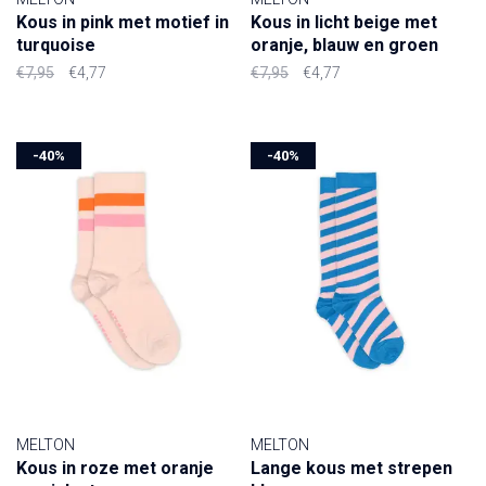
Kous in pink met motief in
Kous in licht beige met
turquoise
oranje, blauw en groen
€7,95
€4,77
€7,95
€4,77
-40%
-40%
MELTON
MELTON
Kous in roze met oranje
Lange kous met strepen