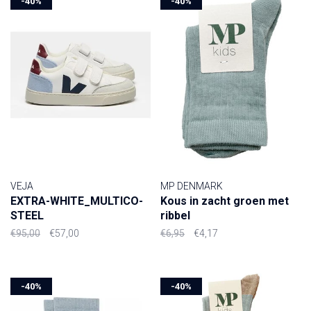
-40%
-40%
VEJA
MP DENMARK
EXTRA-WHITE_MULTICO-
Kous in zacht groen met
STEEL
ribbel
€95,00
€57,00
€6,95
€4,17
-40%
-40%