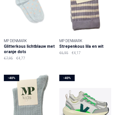
MP DENMARK
MP DENMARK
Glitterkous lichtblauw met
Strepenkous lila en wit
oranje dots
€6,95
€4,17
€7,95
€4,77
-40%
-40%